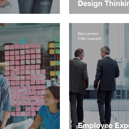
Design Thinki
Max Lammer
5 Min. Lesezeit
Employee Expe