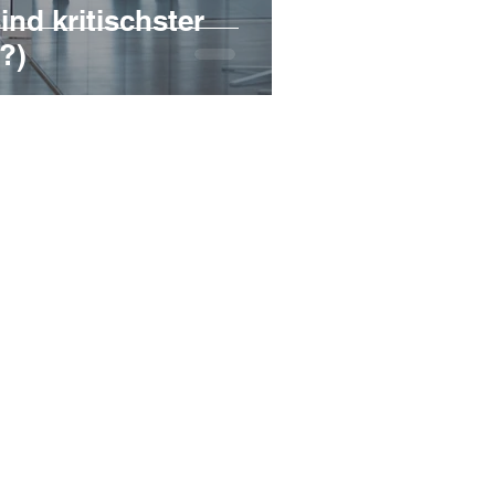
nd kritischster
(?)