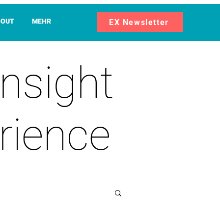
BOUT
MEHR
EX Newsletter
Insight
rience