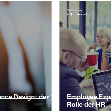
Max Lammer
2 Min. Lesezeit
nce Design: der 1.
Employee Expe
Rolle der HR