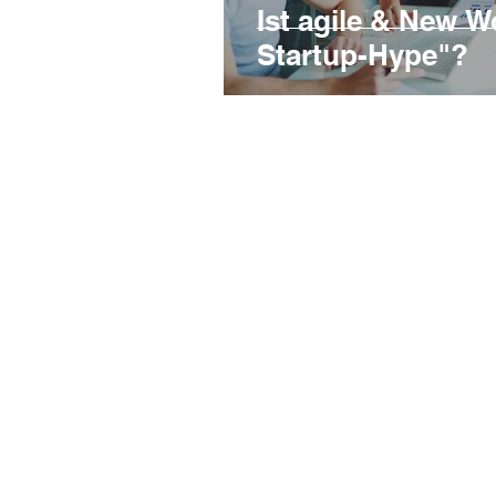
Ist agile & New W
Startup-Hype"?