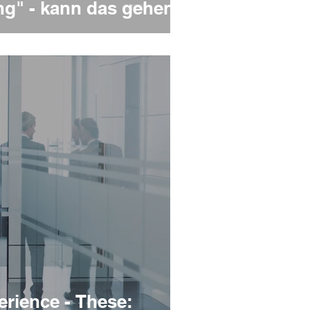
ng" - kann das gehen?
rience - These: