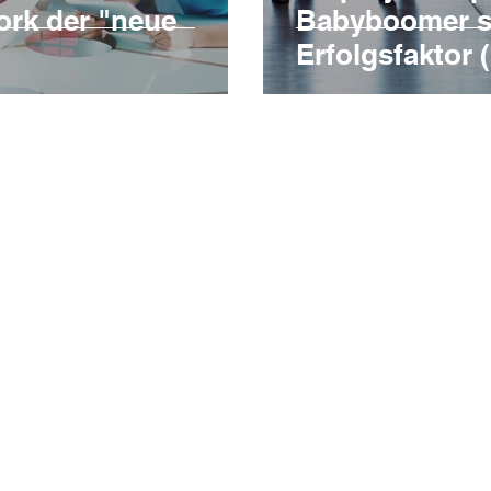
ork der "neue
Babyboomer si
Erfolgsfaktor 