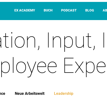
EX ACADEMY
BUCH
PODCAST
BLOG
A
tion, Input, 
ployee Expe
nce
Neue Arbeitswelt
Leadership