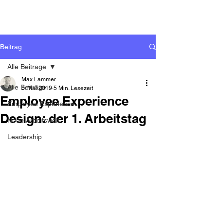
Beitrag
Alle Beiträge
Max Lammer
Alle Beiträge
5. Mai 2019
5 Min. Lesezeit
Employee Experience
Employee Experience
Design: der 1. Arbeitstag
Neue Arbeitswelt
Leadership