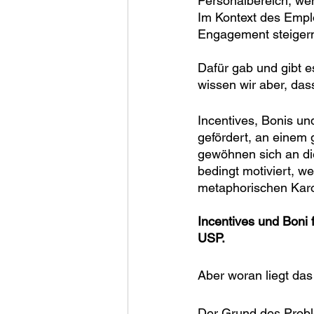
Personalbereich, wen
Im Kontext des Empl
Engagement steiger
Dafür gab und gibt e
wissen wir aber, da
Incentives, Bonis u
gefördert, an einem 
gewöhnen sich an di
bedingt motiviert, w
metaphorischen Karo
Incentives und Boni 
USP. 
Aber woran liegt da
Der Grund des Probl