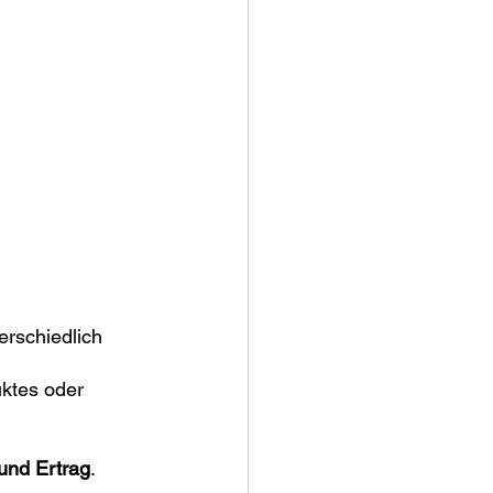
rschiedlich 
uktes oder 
und Ertrag
.