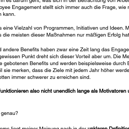
n es darum geht, was sich in der Betrachtung von Arbeit
oyee Engagement stellt sich immer auch die Frage, wie 
n kann.
s eine Vielzahl von Programmen, Initiativen und Ideen. Mi
ss die meisten dieser Maßnahmen nur mäßigen Erfolg hat
nd andere Benefits haben zwar eine Zeit lang das Engag
gewissen Punkt dreht sich dieser Vorteil aber um. Die M
e gebotenen Benefits und werden beispielsweise durch 
eil sie merken, dass die Ziele mit jedem Jahr höher werd
tten immer schwerer zu erreichen sind.
funktionieren also nicht unendlich lange als Motivatoren 
s genau?
ems liegt meiner Meinung nach in der 
unklaren Definitio