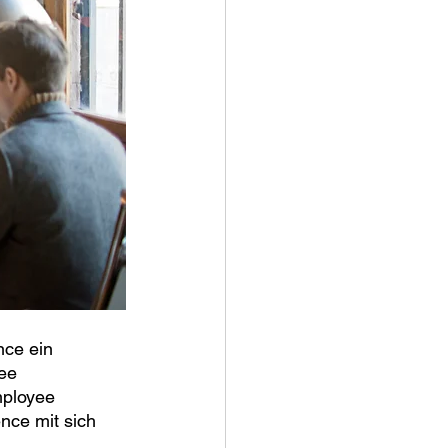
nce ein 
ee 
ployee 
nce mit sich 