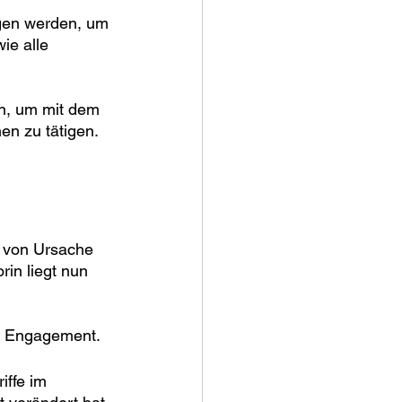
gen werden, um 
e alle 
n, um mit dem 
en zu tätigen.
g von Ursache 
in liegt nun 
e Engagement. 
iffe im 