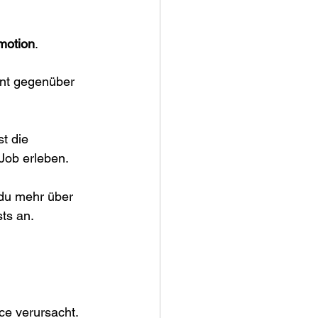
motion
.
nt gegenüber 
t die 
 Job erleben.
du mehr über 
ts an. 
ce verursacht.