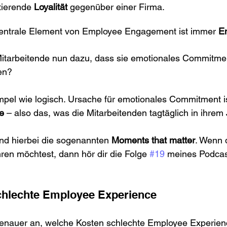
tierende 
Loyalität
 gegenüber einer Firma.
zentrale Element von Employee Engagement ist immer 
E
tarbeitende nun dazu, dass sie emotionales Commitme
en?
impel wie logisch. Ursache für emotionales Commitment is
e
 – also das, was die Mitarbeitenden tagtäglich in ihrem
nd hierbei die sogenannten 
Moments that matter
. Wenn 
en möchtest, dann hör dir die Folge 
#19
 meines Podcas
chlechte Employee Experience
enauer an, welche Kosten schlechte Employee Experien