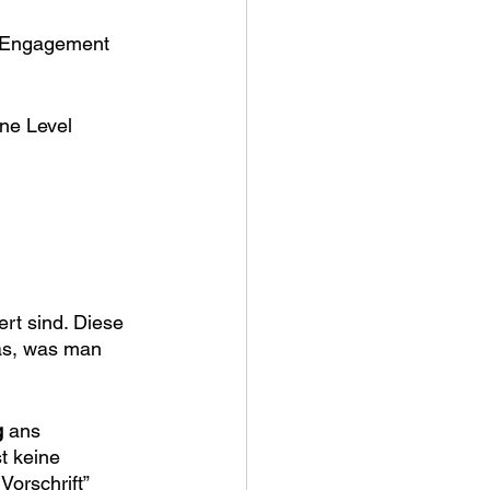
n Engagement 
ne Level 
rt sind. Diese 
as, was man 
g
 ans 
t keine 
orschrift” 