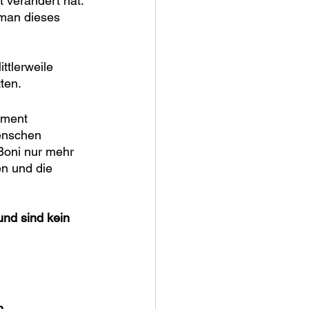
 verändert hat. 
man dieses 
ttlerweile 
ten. 
ement 
enschen 
Boni nur mehr 
en und die 
und sind kein 
n