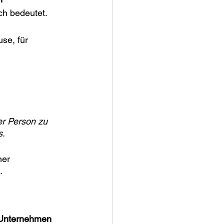
h bedeutet. 
se, für 
r Person zu 
. 
ner 
.
 Unternehmen