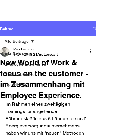
Beitrag
Alle Beiträge
Max Lammer
Alle Beiträge
8. Okt. 2018
2 Min. Lesezeit
New World of Work &
Employee Experience
focus on the customer -
Neue Arbeitswelt
im Zusammenhang mit
Leadership
Employee Experience.
Im Rahmen eines zweitägigen 
Trainings für angehende 
Führungskräfte aus 6 Ländern eines ö. 
Energieversorgungsunternehmens, 
haben wir uns mit "neuen" Methoden 