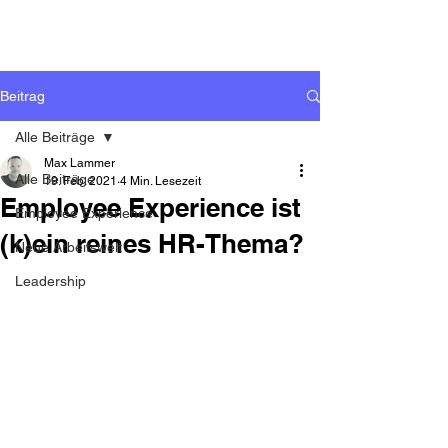
Beitrag
Alle Beiträge
Max Lammer
Alle Beiträge
19. Feb. 2021
4 Min. Lesezeit
Employee Experience ist
Employee Experience
(k)ein reines HR-Thema?
Neue Arbeitswelt
Leadership