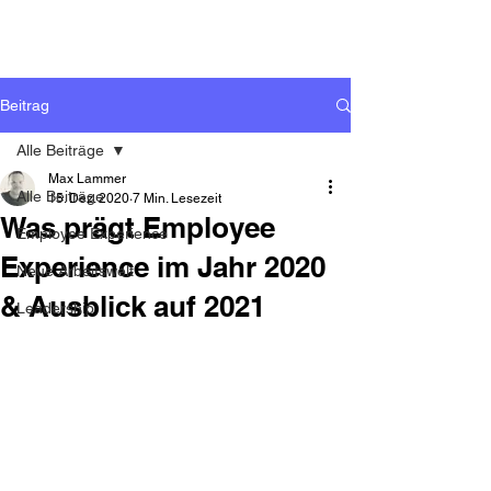
Beitrag
Alle Beiträge
Max Lammer
Alle Beiträge
15. Dez. 2020
7 Min. Lesezeit
Was prägt Employee
Employee Experience
Experience im Jahr 2020
Neue Arbeitswelt
& Ausblick auf 2021
Leadership