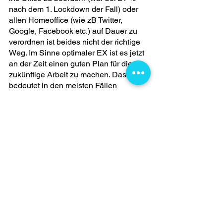
nach dem 1. Lockdown der Fall) oder 
allen Homeoffice (wie zB Twitter, 
Google, Facebook etc.) auf Dauer zu 
verordnen ist beides nicht der richtige 
Weg. Im Sinne optimaler EX ist es jetzt 
an der Zeit einen guten Plan für die 
zukünftige Arbeit zu machen. Das 
bedeutet in den meisten Fällen 
gewisse fixe Termine mit Präsenz im 
Office vorzusehen und die restliche Zeit 
zur freien Disposition zu stellen - damit 
Menschen es besser an ihre 
Lebenssituation anpassen können 
(Stichwort "hybrid office"). Wenn das 
bedeutet, dass manche den Rest im 
Cafe oder im Coworking oder von zu 
Hause arbeiten, dann soll es so sein - 
es geht ja darum, dass die Arbeit getan 
ist, nicht wo sie gemacht wird (die 
rechtlichen Regeln werden gerade 