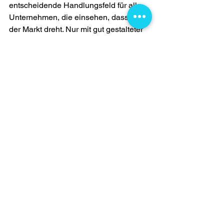
entscheidende Handlungsfeld für alle 
Unternehmen, die einsehen, dass sich 
der Markt dreht. Nur mit gut gestalteter 
Employee Experience lässt sich auch 
gute Werbung machen - weil dieses 
gute Erlebnis Job von den 
MitarbeiterInnen ehrlich bestätigt, und 
nicht nur in einem Brandingvideo 
gespielt wird. Beginnen Sie am besten 
noch heute damit sich Gedanken zu 
machen, was Sie persönlich (!) stört 
und welche Momente Ihr Erlebnis 
entscheidend mitgestalten (moments 
that matter) - das ist der ultimative 
Ansatzpunkt um sich mit Employee 
Experience zu beschäftigen und EX 
gestalten zu beginnen. Die Strategie 
und das Stakeholdermanagement 
kommt danach - das eigene Einsehen 