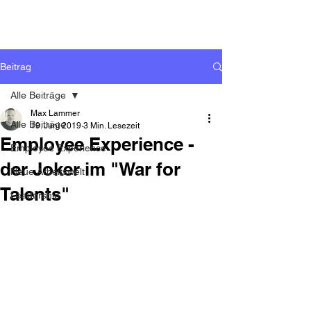
Beitrag
Alle Beiträge
Max Lammer
Alle Beiträge
19. Juni 2019
3 Min. Lesezeit
Employee Experience -
Employee Experience
der Joker im "War for
Neue Arbeitswelt
Talents"
Leadership