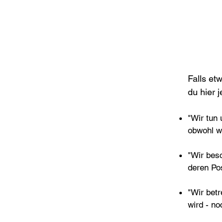
Falls et
du hier j
"Wir tun 
obwohl wi
"Wir besc
deren Po
"Wir bet
wird - no