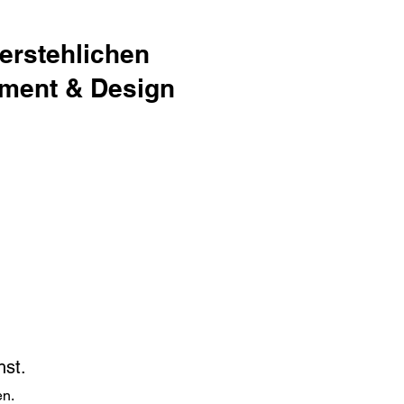
erstehlichen
ement & Design
hst.
en.