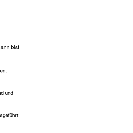
dann bist
zen,
ind und
sgeführt