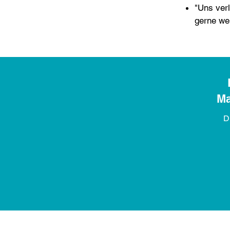
"Uns verl
gerne wei
Ma
D