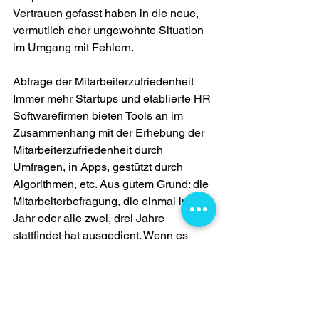
Vertrauen gefasst haben in die neue, 
vermutlich eher ungewohnte Situation 
im Umgang mit Fehlern.
Abfrage der Mitarbeiterzufriedenheit
Immer mehr Startups und etablierte HR 
Softwarefirmen bieten Tools an im 
Zusammenhang mit der Erhebung der 
Mitarbeiterzufriedenheit durch 
Umfragen, in Apps, gestützt durch 
Algorithmen, etc. Aus gutem Grund: die 
Mitarbeiterbefragung, die einmal im 
Jahr oder alle zwei, drei Jahre 
stattfindet hat ausgedient. Wenn es 
darum geht ein gutes Erlebnis "Job" zu 
designen, dann reicht es nicht sich in 
derart langen Zeitintervallen mit dem 
Feedback aus der Mannschaft zu 