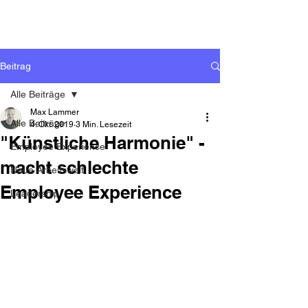
Beitrag
Alle Beiträge
Max Lammer
Alle Beiträge
4. Okt. 2019
3 Min. Lesezeit
"Künstliche Harmonie" -
Employee Experience
macht schlechte
Neue Arbeitswelt
Employee Experience
Leadership