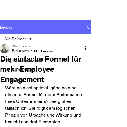
Beitrag
Alle Beiträge
Max Lammer
Alle Beiträge
8. Mai 2020
5 Min. Lesezeit
Die einfache Formel für
Employee Experience
mehr Employee
Neue Arbeitswelt
Engagement
Leadership
Wäre es nicht optimal, gäbe es eine 
einfache Formel für mehr Performance 
Ihres Unternehmens? Die gibt es 
tatsächlich. Sie folgt dem logischen 
Prinzip von Ursache und Wirkung und 
besteht aus drei Elementen.