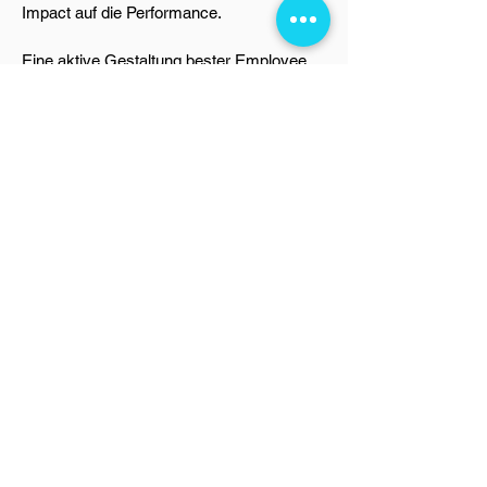
Impact auf die Performance.
Eine aktive Gestaltung bester Employee
Experience zahlt sich in jeder Firma aus -
unabhängig von Branche oder Größe.
--
Wie lange dauert die
Umsetzung?
Erfahrungsgemäß gelingt die Umsetzung
und erfolgreiche Etablierung von Employee
Experience Management und Design
binnen 3 bis max. 6 Monaten. Mit
regelmäßiger und konsequenter Fort- und
Umsetzung seid ihr auf dem besten Weg
zu einem unwiderstehlichen Arbeitgeber.
Die konkrete Umsetzungsdauer unserer